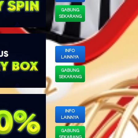
GABUNG
SEKARANG
INFO
LAINNYA
GABUNG
SEKARANG
INFO
LAINNYA
GABUNG
SEKARANG