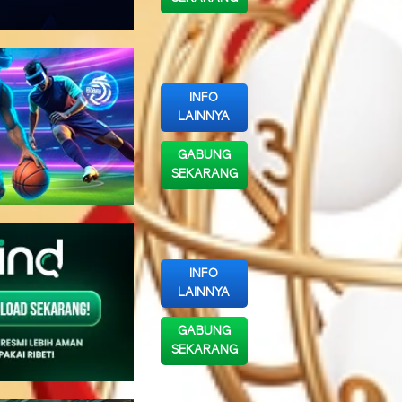
INFO
LAINNYA
GABUNG
SEKARANG
INFO
LAINNYA
GABUNG
SEKARANG