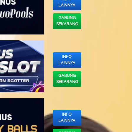
LAINNYA
GABUNG
SEKARANG
INFO
LAINNYA
GABUNG
SEKARANG
INFO
LAINNYA